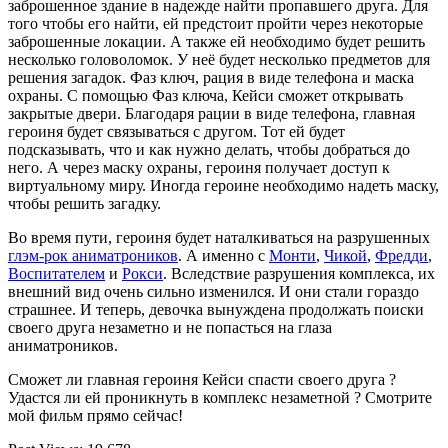
заброшенное здание в надежде найти пропавшего друга. Для
того чтобы его найти, ей предстоит пройти через некоторые
заброшенные локации. А также ей необходимо будет решить
несколько головоломок. У неё будет несколько предметов для
решения загадок. Фаз ключ, рация в виде телефона и маска
охраны. С помощью Фаз ключа, Кейси сможет открывать
закрытые двери. Благодаря рации в виде телефона, главная
героиня будет связываться с другом. Тот ей будет
подсказывать, что и как нужно делать, чтобы добраться до
него. А через маску охраны, героиня получает доступ к
виртуальному миру. Иногда героине необходимо надеть маску,
чтобы решить загадку.
Во время пути, героиня будет наталкиваться на разрушенных
глэм-рок аниматроников
. А именно с
Монти
,
Чикой
,
Фредди
,
Воспитателем
и
Рокси
. Вследствие разрушения комплекса, их
внешний вид очень сильно изменился. И они стали гораздо
страшнее. И теперь, девочка вынуждена продолжать поиски
своего друга незаметно и не попасться на глаза
аниматроников.
Сможет ли главная героиня Кейси спасти своего друга ?
Удастся ли ей проникнуть в комплекс незаметной ? Смотрите
мой фильм прямо сейчас!