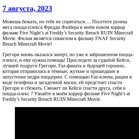
7 августа, 2023
Можешь бежать, но тебе не спрятаться…. Посетите руины
мега пицца-плекса Фредди Фазбера в моём новом хоррор
фильме Five Night’s at Freddy’s Security Breach RUIN Minecraft
Movie. Фильм является сиквелом к фильму FNAF Security
Breach Minecraft Movie!
Грегори вновь оказался заперт, но уже в заброшенном пицца-
плексе, и ему нужна помощь! Проследите за судьбой Кейси,
лучшей подруги Грегори, Faz-фаната и будущей героини,
которая отправилась в тёмные, жуткие и пришедшие в
запустение недра пиццерии. С помощью Faz-ключа, рации в
виде телефона и загадочной маски, ей предстоит спасти
Грегори и сбежать. Сможет ли Кейси спасти друга, себя и
пицца-плекс ? Узнайте в моём хоррор фильме Five Night’s at
Freddy’s Security Breach RUIN Minecraft Movie.