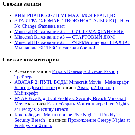
Свежие записи
КИБЕРПАНК 2077 В МЕМАХ: МОЯ РЕАКЦИЯ
ЭТА ИГРА СЛОМАЕТ ТВОЮ НОСТАЛЬГИЮ | I Have
No Change (Размена нет)
Minecraft Выживание #5 — СИСТЕМА ХРАНЕНИЯ
Minecraft Выживание #3 — СТАРТОВЫЙ ДОМ
Minecraft Выживание #2 — ФЕРМА и первая ШАХТА!
Мы нашли ЖЕЛЕЗО и сделали броню!
Свежие комментарии
Алексей
к записи
Игра в Кальмара 3 сезон Разбор
Трейлера
АВАТАР-2: ПУТЬ ВОДЫ Minecraft Movie - Майнкрафт
Блогер Дима Поттер
к записи
Аватар-2 Трейлер
Майнкрафт
FNAF Five Night's at Freddy's: Security Breach Minecraft
Movie
к записи
Как победить Монти в игре Five Night’s
at Freddy’s: Security Breach
Как победить Монти в игре Five Night's at Freddy's:
Security Breach -
к записи
Прохождение Creepy Nights at
Freddys 3 и 4 ночь