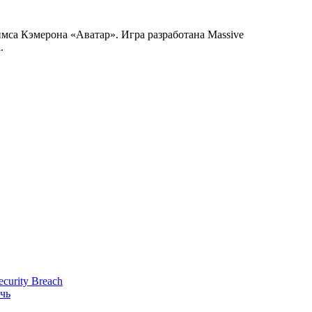
еймса Кэмерона «Аватар». Игра разработана Massive
.
ecurity Breach
очь