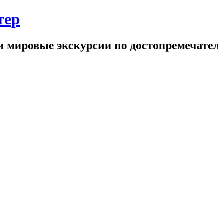
тер
и мировые экскурсии по достопремечате