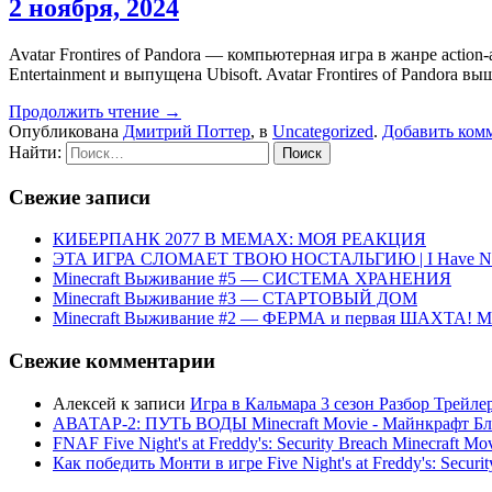
2 ноября, 2024
Avatar Frontires of Pandora — компьютерная игра в жанре acti
Entertainment и выпущена Ubisoft. Avatar Frontires of Pandora вы
Продолжить чтение →
Опубликована
Дмитрий Поттер
, в
Uncategorized
.
Добавить ком
Найти:
Свежие записи
КИБЕРПАНК 2077 В МЕМАХ: МОЯ РЕАКЦИЯ
ЭТА ИГРА СЛОМАЕТ ТВОЮ НОСТАЛЬГИЮ | I Have No C
Minecraft Выживание #5 — СИСТЕМА ХРАНЕНИЯ
Minecraft Выживание #3 — СТАРТОВЫЙ ДОМ
Minecraft Выживание #2 — ФЕРМА и первая ШАХТА! М
Свежие комментарии
Алексей
к записи
Игра в Кальмара 3 сезон Разбор Трейле
АВАТАР-2: ПУТЬ ВОДЫ Minecraft Movie - Майнкрафт Бл
FNAF Five Night's at Freddy's: Security Breach Minecraft Mo
Как победить Монти в игре Five Night's at Freddy's: Securit