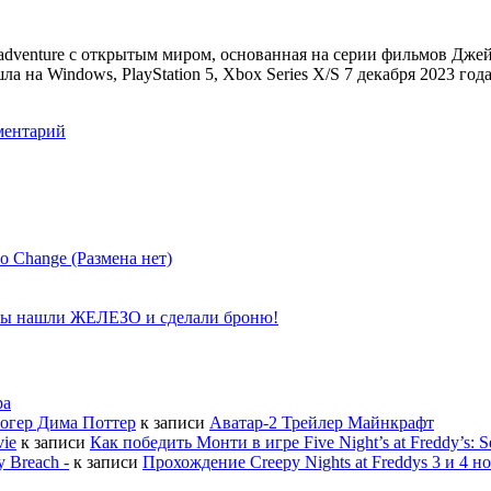
on-adventure с открытым миром, основанная на серии фильмов Дж
шла на Windows, PlayStation 5, Xbox Series X/S 7 декабря 2023 года
ментарий
hange (Размена нет)
ы нашли ЖЕЛЕЗО и сделали броню!
ра
огер Дима Поттер
к записи
Аватар-2 Трейлер Майнкрафт
vie
к записи
Как победить Монти в игре Five Night’s at Freddy’s: S
y Breach -
к записи
Прохождение Creepy Nights at Freddys 3 и 4 н