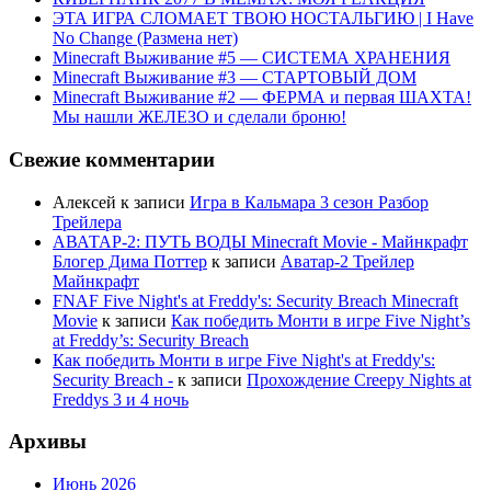
ЭТА ИГРА СЛОМАЕТ ТВОЮ НОСТАЛЬГИЮ | I Have
No Change (Размена нет)
Minecraft Выживание #5 — СИСТЕМА ХРАНЕНИЯ
Minecraft Выживание #3 — СТАРТОВЫЙ ДОМ
Minecraft Выживание #2 — ФЕРМА и первая ШАХТА!
Мы нашли ЖЕЛЕЗО и сделали броню!
Свежие комментарии
Алексей
к записи
Игра в Кальмара 3 сезон Разбор
Трейлера
АВАТАР-2: ПУТЬ ВОДЫ Minecraft Movie - Майнкрафт
Блогер Дима Поттер
к записи
Аватар-2 Трейлер
Майнкрафт
FNAF Five Night's at Freddy's: Security Breach Minecraft
Movie
к записи
Как победить Монти в игре Five Night’s
at Freddy’s: Security Breach
Как победить Монти в игре Five Night's at Freddy's:
Security Breach -
к записи
Прохождение Creepy Nights at
Freddys 3 и 4 ночь
Архивы
Июнь 2026