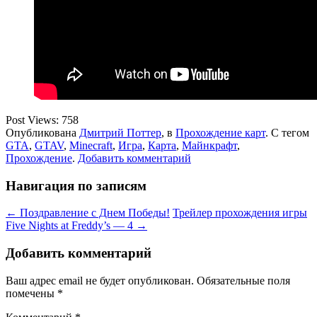
Post Views:
758
Опубликована
Дмитрий Поттер
, в
Прохождение карт
. С тегом
GTA
,
GTAV
,
Minecraft
,
Игра
,
Карта
,
Майнкрафт
,
Прохождение
.
Добавить комментарий
Навигация по записям
← Поздравление с Днем Победы!
Трейлер прохождения игры
Five Nights at Freddy’s — 4 →
Добавить комментарий
Ваш адрес email не будет опубликован.
Обязательные поля
помечены
*