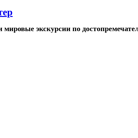
тер
и мировые экскурсии по достопремечате