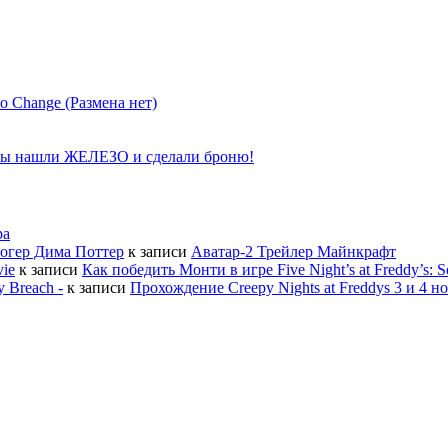
hange (Размена нет)
ы нашли ЖЕЛЕЗО и сделали броню!
ра
огер Дима Поттер
к записи
Аватар-2 Трейлер Майнкрафт
vie
к записи
Как победить Монти в игре Five Night’s at Freddy’s: S
y Breach -
к записи
Прохождение Creepy Nights at Freddys 3 и 4 н