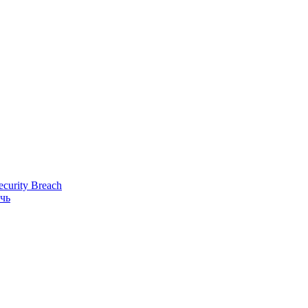
ecurity Breach
очь