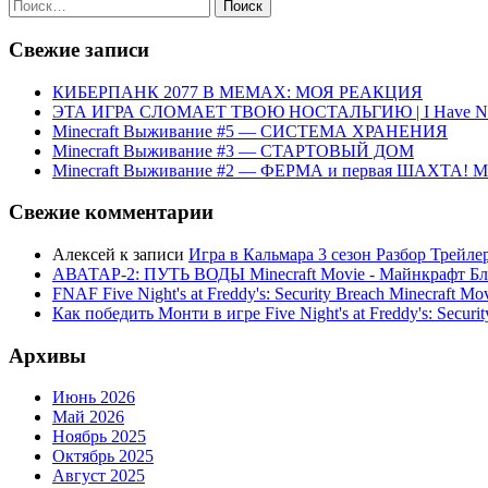
Найти:
Свежие записи
КИБЕРПАНК 2077 В МЕМАХ: МОЯ РЕАКЦИЯ
ЭТА ИГРА СЛОМАЕТ ТВОЮ НОСТАЛЬГИЮ | I Have No C
Minecraft Выживание #5 — СИСТЕМА ХРАНЕНИЯ
Minecraft Выживание #3 — СТАРТОВЫЙ ДОМ
Minecraft Выживание #2 — ФЕРМА и первая ШАХТА! М
Свежие комментарии
Алексей
к записи
Игра в Кальмара 3 сезон Разбор Трейле
АВАТАР-2: ПУТЬ ВОДЫ Minecraft Movie - Майнкрафт Бл
FNAF Five Night's at Freddy's: Security Breach Minecraft Mo
Как победить Монти в игре Five Night's at Freddy's: Securit
Архивы
Июнь 2026
Май 2026
Ноябрь 2025
Октябрь 2025
Август 2025